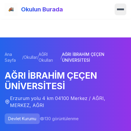
Ana içeriğe atla
Okulun Burada
Ana Sayfa
Özellikler
Ana
AĞRI
AĞRI İBRAHİM ÇEÇEN
Okullar
/
Okullar
/
/
Sayfa
Okulları
ÜNİVERSİTESİ
Haberler
AĞRI İBRAHİM ÇEÇEN
ÜNİVERSİTESİ
Blog
Erzurum yolu 4 km 04100 Merkez / AĞRI,
Hakkımızda
MERKEZ, AĞRI
İletişim
Devlet Kurumu
130
görüntülenme