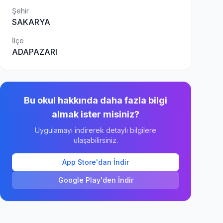
Şehir
SAKARYA
İlçe
ADAPAZARI
Bu okul hakkında daha fazla bilgi
almak ister misiniz?
Uygulamayı indirerek detaylı bilgilere
ulaşabilirsiniz.
App Store'dan İndir
Google Play'den İndir