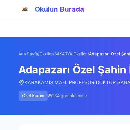
Ana içeriğe atla
Okulun Burada
Ana Sayfa
/
Okullar
/
SAKARYA Okulları
/
Adapazarı Özel Şahi
Adapazarı Özel Şahin 
KARAKAMIŞ MAH. PROFESÖR DOKTOR SABAHA
Özel Kurum
234
görüntülenme