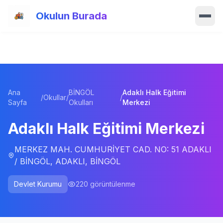
Ana içeriğe atla
Okulun Burada
Ana Sayfa
Özellikler
Ana
BİNGÖL
Adaklı Halk Eğitimi
Okullar
/
Okullar
/
/
Sayfa
Okulları
Merkezi
Haberler
Adaklı Halk Eğitimi Merkezi
Blog
MERKEZ MAH. CUMHURİYET CAD. NO: 51 ADAKLI
/ BİNGÖL, ADAKLI, BİNGÖL
Hakkımızda
Devlet Kurumu
220
görüntülenme
İletişim