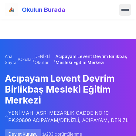
Ana içeriğe atla
Okulun Burada
Ana Sayfa
Özellikler
Ana
DENİZLİ
Acıpayam Levent Devrim Birlikbaş
Okullar
/
Okullar
/
/
Sayfa
Okulları
Mesleki Eğitim Merkezi
Haberler
Acıpayam Levent Devrim
Birlikbaş Mesleki Eğitim
Blog
Merkezi
Hakkımızda
YENİ MAH. ASRİ MEZARLIK CADDE NO:10
PK:20800 ACIPAYAM/DENİZLİ, ACIPAYAM, DENİZLİ
İletişim
Devlet Kurumu
233
görüntülenme