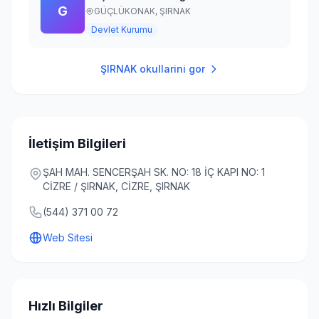
G
GÜÇLÜKONAK,
ŞIRNAK
Devlet Kurumu
ŞIRNAK
okullarini gor
İletişim Bilgileri
ŞAH MAH. SENCERŞAH SK. NO: 18 İÇ KAPI NO: 1
CİZRE / ŞIRNAK, CİZRE, ŞIRNAK
(544) 371 00 72
Web Sitesi
Hızlı Bilgiler