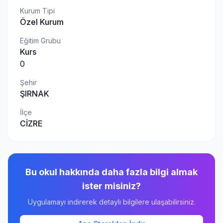
Kurum Tipi
Özel Kurum
Eğitim Grubu
Kurs
0
Şehir
ŞIRNAK
İlçe
CİZRE
Bu okul hakkında daha fazla bilgi almak
ister misiniz?
Uygulamayı indirerek detaylı bilgilere ulaşabilirsiniz.