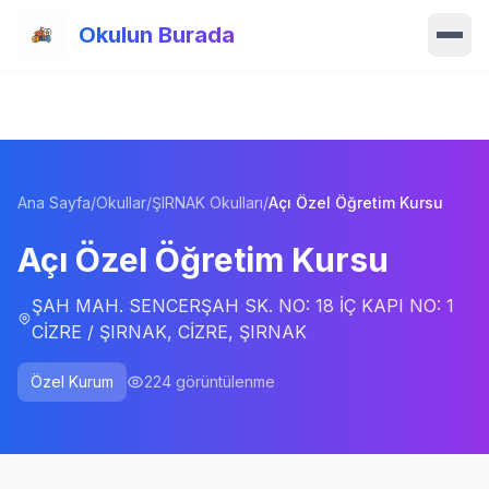
Ana içeriğe atla
Okulun Burada
Ana Sayfa
Özellikler
Ana Sayfa
/
Okullar
/
ŞIRNAK Okulları
/
Açı Özel Öğretim Kursu
Okullar
Açı Özel Öğretim Kursu
Haberler
ŞAH MAH. SENCERŞAH SK. NO: 18 İÇ KAPI NO: 1
Blog
CİZRE / ŞIRNAK, CİZRE, ŞIRNAK
Hakkımızda
Özel Kurum
224
görüntülenme
İletişim