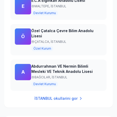
E.C.A Elginkan Anadolu Lisesi
E
MALTEPE,
İSTANBUL
Devlet Kurumu
Özel Çatalca Çevre Bilim Anadolu
Ö
Lisesi
ÇATALCA,
İSTANBUL
Özel Kurum
Abdurrahman VE Nermin Bilimli
A
Mesleki VE Teknik Anadolu Lisesi
BAĞCILAR,
İSTANBUL
Devlet Kurumu
İSTANBUL
okullarini gor