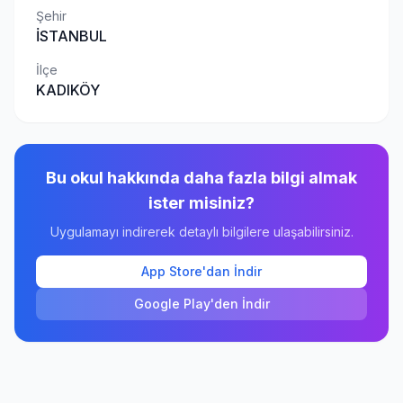
Şehir
İSTANBUL
İlçe
KADIKÖY
Bu okul hakkında daha fazla bilgi almak
ister misiniz?
Uygulamayı indirerek detaylı bilgilere ulaşabilirsiniz.
App Store'dan İndir
Google Play'den İndir