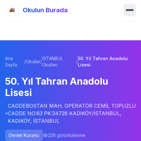
Ana içeriğe atla
Okulun Burada
Ana Sayfa
Özellikler
Ana
İSTANBUL
50. Yıl Tahran Anadolu
Okullar
/
Okullar
/
/
Sayfa
Okulları
Lisesi
Haberler
50. Yıl Tahran Anadolu
Lisesi
Blog
CADDEBOSTAN MAH. OPERATÖR CEMİL TOPUZLU
Hakkımızda
CADDE NO:63 PK:34728 KADIKÖY/İSTANBUL,
KADIKÖY, İSTANBUL
İletişim
Devlet Kurumu
228
görüntülenme