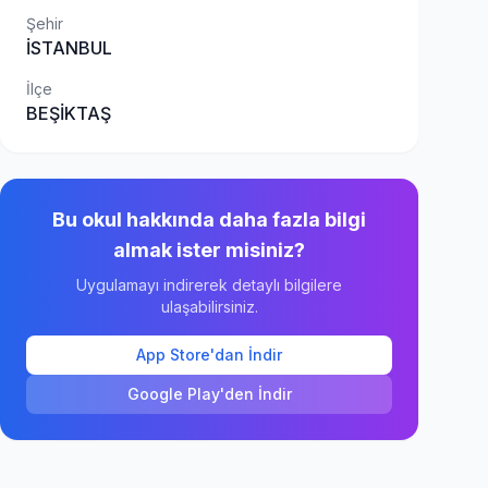
Şehir
İSTANBUL
İlçe
BEŞİKTAŞ
Bu okul hakkında daha fazla bilgi
almak ister misiniz?
Uygulamayı indirerek detaylı bilgilere
ulaşabilirsiniz.
App Store'dan İndir
Google Play'den İndir