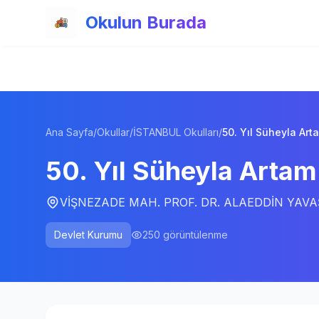
Ana içeriğe atla
Okulun Burada
Ana Sayfa
/
Okullar
/
İSTANBUL Okulları
/
50. Yıl Süheyla Art
50. Yıl Süheyla Artam
VİŞNEZADE MAH. PROF. DR. ALAEDDİN YAVAŞ
Devlet Kurumu
250
görüntülenme