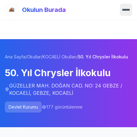
Ana içeriğe atla
Okulun Burada
Ana Sayfa
Özellikler
Ana Sayfa
/
Okullar
/
KOCAELİ Okulları
/
50. Yıl Chrysler İlkokulu
Okullar
50. Yıl Chrysler İlkokulu
Haberler
GÜZELLER MAH. DOĞAN CAD. NO: 24 GEBZE /
Blog
KOCAELİ, GEBZE, KOCAELİ
Hakkımızda
Devlet Kurumu
177
görüntülenme
İletişim