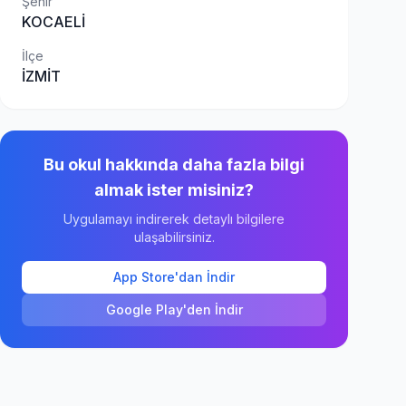
Şehir
KOCAELİ
İlçe
İZMİT
Bu okul hakkında daha fazla bilgi
almak ister misiniz?
Uygulamayı indirerek detaylı bilgilere
ulaşabilirsiniz.
App Store'dan İndir
Google Play'den İndir