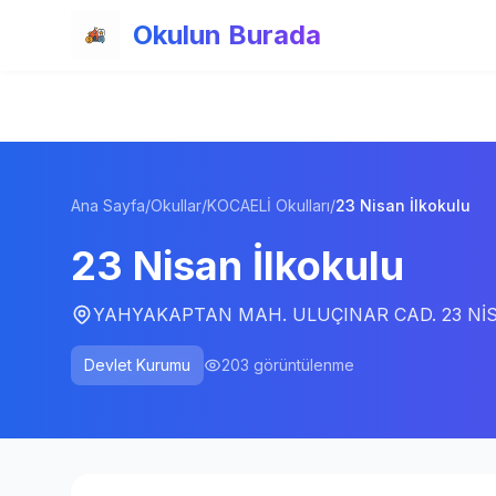
Ana içeriğe atla
Okulun Burada
Ana Sayfa
/
Okullar
/
KOCAELİ Okulları
/
23 Nisan İlkokulu
23 Nisan İlkokulu
YAHYAKAPTAN MAH. ULUÇINAR CAD. 23 NİSAN
Devlet Kurumu
203
görüntülenme