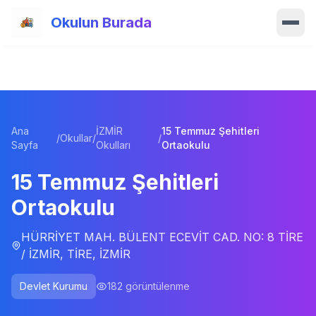
Ana içeriğe atla
Okulun Burada
Ana Sayfa
Özellikler
Ana
İZMİR
15 Temmuz Şehitleri
Okullar
/
Okullar
/
/
Sayfa
Okulları
Ortaokulu
Haberler
15 Temmuz Şehitleri
Ortaokulu
Blog
HÜRRİYET MAH. BÜLENT ECEVİT CAD. NO: 8 TİRE
Hakkımızda
/ İZMİR, TİRE, İZMİR
İletişim
Devlet Kurumu
182
görüntülenme