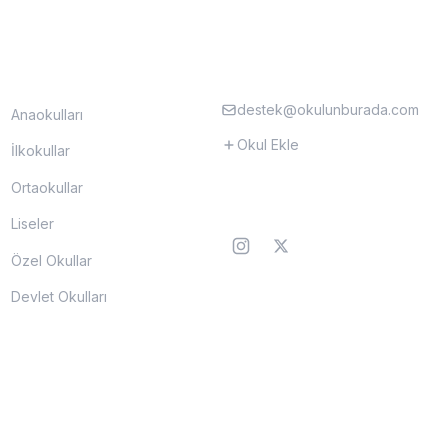
EĞITIM SEVIYELERI
DESTEK
destek@okulunburada.com
Anaokulları
Okul Ekle
İlkokullar
Ortaokullar
TAKIP EDIN
Liseler
Özel Okullar
Devlet Okulları
tadır