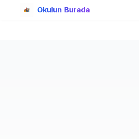
Ana içeriğe atla
Okulun Burada