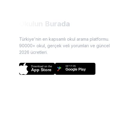
Okulun Burada
Türkiye'nin en kapsamlı okul arama platformu.
90000+ okul, gerçek veli yorumları ve güncel
2026
ücretleri.
Download on the
GET IT ON
App Store
Google Play
9