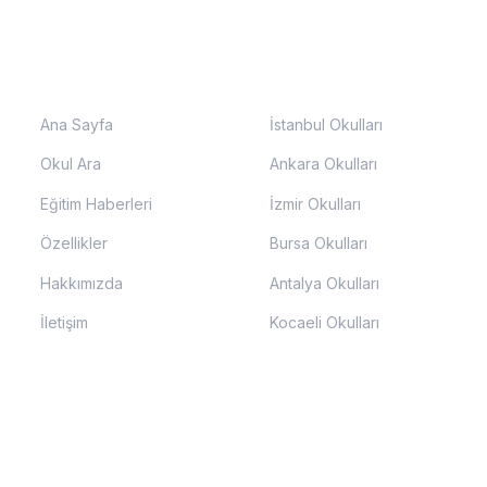
SAYFALAR
ŞEHIRLER
Ana Sayfa
İstanbul Okulları
Okul Ara
Ankara Okulları
Eğitim Haberleri
İzmir Okulları
Özellikler
Bursa Okulları
Hakkımızda
Antalya Okulları
İletişim
Kocaeli Okulları
0.000+ Okul Veritabanı
Veriler MEB ve okul yönetimlerinden alınmak