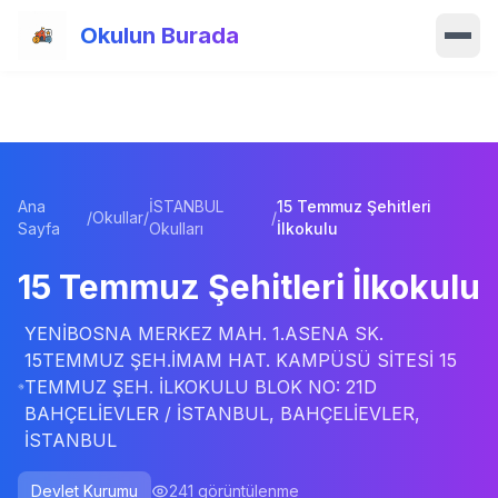
Ana içeriğe atla
Okulun Burada
Ana Sayfa
Özellikler
Ana
İSTANBUL
15 Temmuz Şehitleri
Okullar
/
Okullar
/
/
Sayfa
Okulları
İlkokulu
Haberler
15 Temmuz Şehitleri İlkokulu
Blog
YENİBOSNA MERKEZ MAH. 1.ASENA SK.
15TEMMUZ ŞEH.İMAM HAT. KAMPÜSÜ SİTESİ 15
TEMMUZ ŞEH. İLKOKULU BLOK NO: 21D
Hakkımızda
BAHÇELİEVLER / İSTANBUL, BAHÇELİEVLER,
İSTANBUL
İletişim
Devlet Kurumu
241
görüntülenme