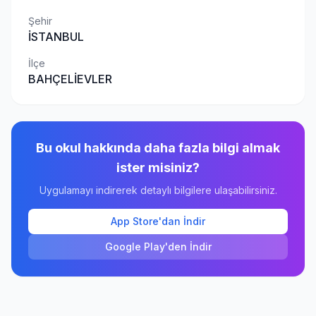
Şehir
İSTANBUL
İlçe
BAHÇELİEVLER
Bu okul hakkında daha fazla bilgi almak
ister misiniz?
Uygulamayı indirerek detaylı bilgilere ulaşabilirsiniz.
App Store'dan İndir
Google Play'den İndir