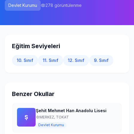
Devlet Kurumu
278
görüntülenme
Giriş Yap
Eğitim Seviyeleri
10. Sınıf
11. Sınıf
12. Sınıf
9. Sınıf
Benzer Okullar
Şehit Mehmet Han Anadolu Lisesi
Ş
MERKEZ,
TOKAT
Devlet Kurumu