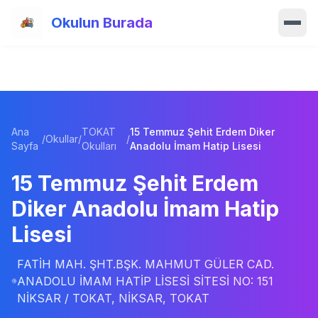
Ana içeriğe atla
Okulun Burada
Ana Sayfa
Özellikler
Ana
TOKAT
15 Temmuz Şehit Erdem Diker
Okullar
/
Okullar
/
/
Sayfa
Okulları
Anadolu İmam Hatip Lisesi
Haberler
15 Temmuz Şehit Erdem
Diker Anadolu İmam Hatip
Blog
Lisesi
Hakkımızda
FATİH MAH. ŞHT.BŞK. MAHMUT GÜLER CAD.
ANADOLU İMAM HATİP LİSESİ SİTESİ NO: 151
İletişim
NİKSAR / TOKAT, NİKSAR, TOKAT