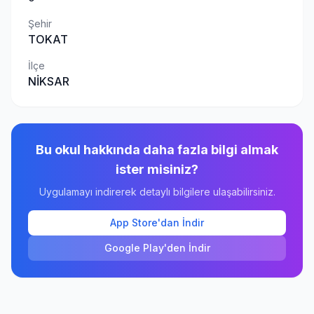
Şehir
TOKAT
İlçe
NİKSAR
Bu okul hakkında daha fazla bilgi almak
ister misiniz?
Uygulamayı indirerek detaylı bilgilere ulaşabilirsiniz.
App Store'dan İndir
Google Play'den İndir