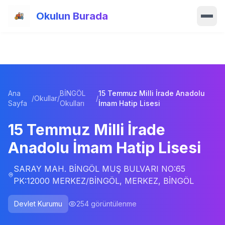
Ana içeriğe atla
Okulun Burada
Ana Sayfa
Özellikler
Ana
BİNGÖL
15 Temmuz Milli İrade Anadolu
Okullar
/
Okullar
/
/
Sayfa
Okulları
İmam Hatip Lisesi
Haberler
15 Temmuz Milli İrade
Anadolu İmam Hatip Lisesi
Blog
SARAY MAH. BİNGÖL MUŞ BULVARI NO:65
Hakkımızda
PK:12000 MERKEZ/BİNGÖL, MERKEZ, BİNGÖL
İletişim
Devlet Kurumu
254
görüntülenme