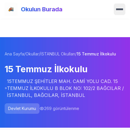
Ana içeriğe atla
Okulun Burada
Ana Sayfa
Özellikler
Ana Sayfa
/
Okullar
/
İSTANBUL Okulları
/
15 Temmuz İlkokulu
Okullar
15 Temmuz İlkokulu
Haberler
15TEMMUZ ŞEHİTLER MAH. CAMİ YOLU CAD. 15
Blog
TEMMUZ İLKOKULU B BLOK NO: 102/2 BAĞCILAR /
İSTANBUL, BAĞCILAR, İSTANBUL
Hakkımızda
Devlet Kurumu
269
görüntülenme
İletişim