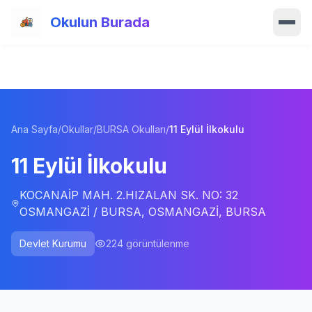
Ana içeriğe atla
Okulun Burada
Ana Sayfa
Özellikler
Ana Sayfa
/
Okullar
/
BURSA Okulları
/
11 Eylül İlkokulu
Okullar
11 Eylül İlkokulu
Haberler
KOCANAİP MAH. 2.HIZALAN SK. NO: 32
Blog
OSMANGAZİ / BURSA, OSMANGAZİ, BURSA
Hakkımızda
Devlet Kurumu
224
görüntülenme
İletişim