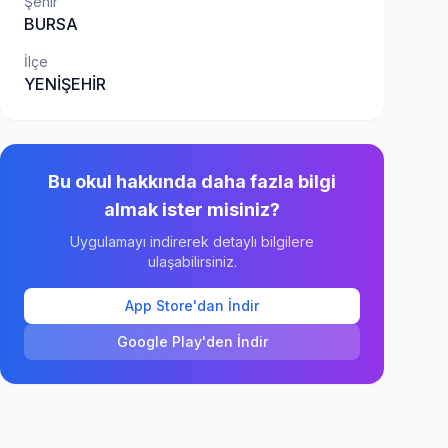
Şehir
BURSA
İlçe
YENİŞEHİR
Bu okul hakkında daha fazla bilgi
almak ister misiniz?
Uygulamayı indirerek detaylı bilgilere
ulaşabilirsiniz.
App Store'dan İndir
Google Play'den İndir