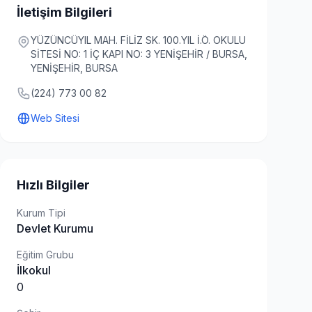
İletişim Bilgileri
YÜZÜNCÜYIL MAH. FİLİZ SK. 100.YIL İ.Ö. OKULU
SİTESİ NO: 1 İÇ KAPI NO: 3 YENİŞEHİR / BURSA,
YENİŞEHİR, BURSA
(224) 773 00 82
Web Sitesi
Hızlı Bilgiler
Kurum Tipi
Devlet Kurumu
Eğitim Grubu
İlkokul
0