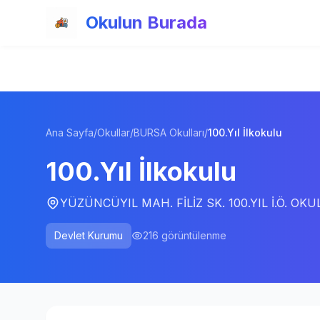
Ana içeriğe atla
Okulun Burada
Ana Sayfa
/
Okullar
/
BURSA Okulları
/
100.Yıl İlkokulu
100.Yıl İlkokulu
YÜZÜNCÜYIL MAH. FİLİZ SK. 100.YIL İ.Ö. OKU
Devlet Kurumu
216
görüntülenme