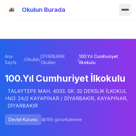
Ana içeriğe atla
Okulun Burada
Ana Sayfa
Özellikler
Ana
DİYARBAKIR
100.Yıl Cumhuriyet
Okullar
/
Okullar
/
/
Sayfa
Okulları
İlkokulu
Haberler
100.Yıl Cumhuriyet İlkokulu
Blog
TALAYTEPE MAH. 4033. SK. 32 DERSLİK İLKOKUL
NO: 24/2 KAYAPINAR / DİYARBAKIR, KAYAPINAR,
DİYARBAKIR
Hakkımızda
Devlet Kurumu
199
görüntülenme
İletişim