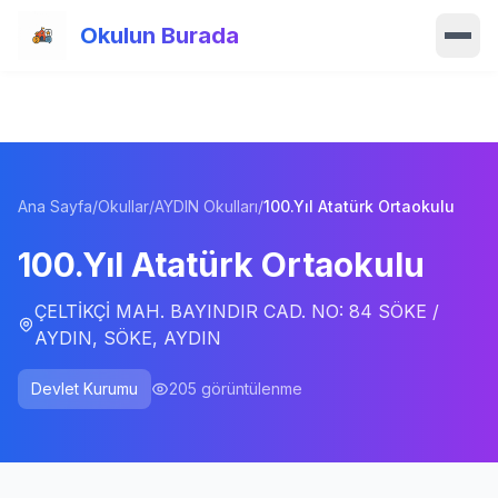
Ana içeriğe atla
Okulun Burada
Ana Sayfa
Özellikler
Ana Sayfa
/
Okullar
/
AYDIN Okulları
/
100.Yıl Atatürk Ortaokulu
Okullar
100.Yıl Atatürk Ortaokulu
Haberler
ÇELTİKÇİ MAH. BAYINDIR CAD. NO: 84 SÖKE /
Blog
AYDIN, SÖKE, AYDIN
Hakkımızda
Devlet Kurumu
205
görüntülenme
İletişim