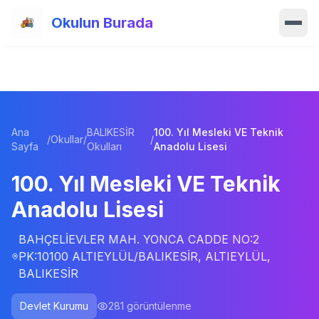
Ana içeriğe atla
Okulun Burada
Ana Sayfa
Özellikler
Ana
BALIKESİR
100. Yıl Mesleki VE Teknik
Okullar
/
Okullar
/
/
Sayfa
Okulları
Anadolu Lisesi
Haberler
100. Yıl Mesleki VE Teknik
Anadolu Lisesi
Blog
BAHÇELİEVLER MAH. YONCA CADDE NO:2
Hakkımızda
PK:10100 ALTIEYLÜL/BALIKESİR, ALTIEYLÜL,
BALIKESİR
İletişim
Devlet Kurumu
281
görüntülenme