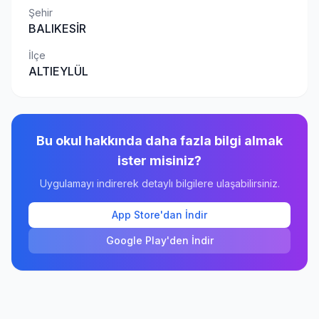
Şehir
BALIKESİR
İlçe
ALTIEYLÜL
Bu okul hakkında daha fazla bilgi almak
ister misiniz?
Uygulamayı indirerek detaylı bilgilere ulaşabilirsiniz.
App Store'dan İndir
Google Play'den İndir