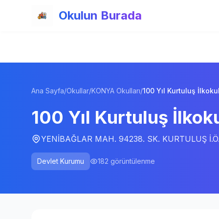
Ana içeriğe atla
Okulun Burada
Ana Sayfa
/
Okullar
/
KONYA Okulları
/
100 Yıl Kurtuluş İlkoku
100 Yıl Kurtuluş İlkok
YENİBAĞLAR MAH. 94238. SK. KURTULUŞ İ.Ö.O
Devlet Kurumu
182
görüntülenme