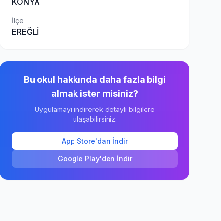
KONYA
İlçe
EREĞLİ
Bu okul hakkında daha fazla bilgi
almak ister misiniz?
Uygulamayı indirerek detaylı bilgilere
ulaşabilirsiniz.
App Store'dan İndir
Google Play'den İndir