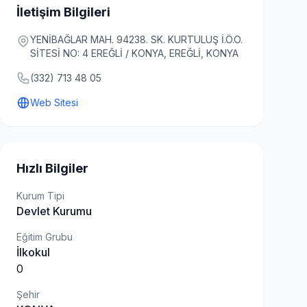
İletişim Bilgileri
YENİBAĞLAR MAH. 94238. SK. KURTULUŞ İ.Ö.O.
SİTESİ NO: 4 EREĞLİ / KONYA, EREĞLİ, KONYA
(332) 713 48 05
Web Sitesi
Hızlı Bilgiler
Kurum Tipi
Devlet Kurumu
Eğitim Grubu
İlkokul
0
Şehir