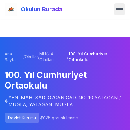
Ana içeriğe atla
Okulun Burada
Ana Sayfa
Özellikler
Ana
MUĞLA
100. Yıl Cumhuriyet
Okullar
/
Okullar
/
/
Sayfa
Okulları
Ortaokulu
Haberler
100. Yıl Cumhuriyet
Ortaokulu
Blog
YENİ MAH. SADİ ÖZCAN CAD. NO: 10 YATAĞAN /
Hakkımızda
MUĞLA, YATAĞAN, MUĞLA
İletişim
Devlet Kurumu
175
görüntülenme