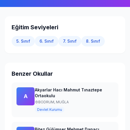
Giriş Yap
Eğitim Seviyeleri
5. Sınıf
6. Sınıf
7. Sınıf
8. Sınıf
Benzer Okullar
Akyarlar Hacı Mahmut Tınaztepe
A
Ortaokulu
BODRUM,
MUĞLA
Devlet Kurumu
Bitez Gülümser Mehmet Danacı