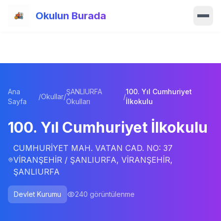
Ana içeriğe atla
Okulun Burada
Ana Sayfa
Özellikler
Ana
ŞANLIURFA
100. Yıl Cumhuriyet
Okullar
/
Okullar
/
/
Sayfa
Okulları
İlkokulu
Haberler
100. Yıl Cumhuriyet İlkokulu
Blog
CUMHURİYET MAH. VATAN CAD. NO: 37
VİRANŞEHİR / ŞANLIURFA, VİRANŞEHİR,
ŞANLIURFA
Hakkımızda
Devlet Kurumu
240
görüntülenme
İletişim