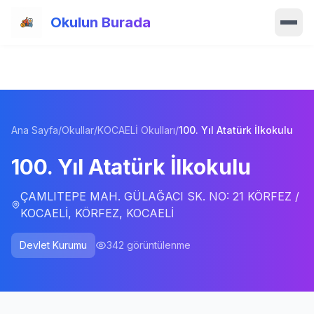
Ana içeriğe atla
Okulun Burada
Ana Sayfa
Özellikler
Ana Sayfa
/
Okullar
/
KOCAELİ Okulları
/
100. Yıl Atatürk İlkokulu
Okullar
100. Yıl Atatürk İlkokulu
Haberler
ÇAMLITEPE MAH. GÜLAĞACI SK. NO: 21 KÖRFEZ /
Blog
KOCAELİ, KÖRFEZ, KOCAELİ
Hakkımızda
Devlet Kurumu
342
görüntülenme
İletişim