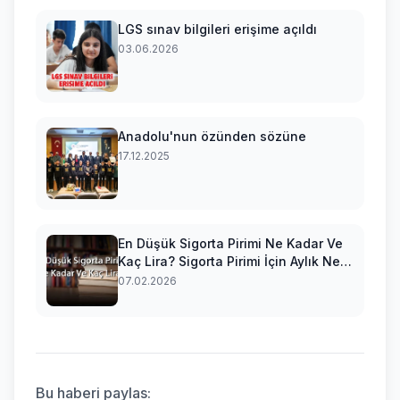
LGS sınav bilgileri erişime açıldı
03.06.2026
Anadolu'nun özünden sözüne
17.12.2025
En Düşük Sigorta Pirimi Ne Kadar Ve
Kaç Lira? Sigorta Pirimi İçin Aylık Ne
Kadar Ödenir (2026)
07.02.2026
Bu haberi paylas: