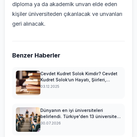
diploma ya da akademik unvan elde eden
kişiler üniversiteden çıkarılacak ve unvanları
geri alınacak.
Benzer Haberler
Cevdet Kudret Solok Kimdir? Cevdet
Kudret Solok’un Hayatı, Şiirleri,
Önemli Eserleri ve Sanat Anlayışı
03.12.2025
Dünyanın en iyi üniversiteleri
belirlendi. Türkiye'den 13 üniversite
listede
30.07.2026