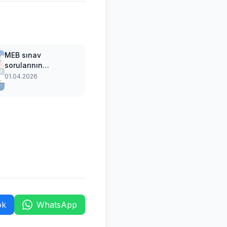
MEB sınav
sorularının
çerçevesini belirledi
01.04.2026
ok
WhatsApp