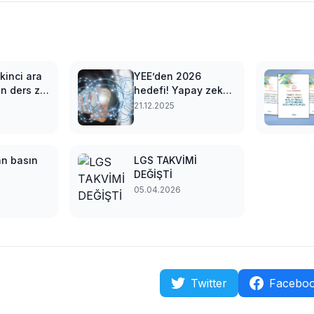
kinci ara
YEE’den 2026
on ders zili
hedefi! Yapay zeka
cak
ile Türkçe öğretimi
21.12.2025
geliyor
an basın
LGS TAKVİMİ
DEĞİŞTİ
05.04.2026
Twitter
Facebo