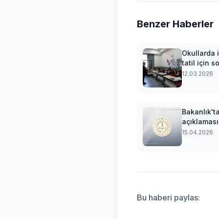
Benzer Haberler
Okullarda i
tatil için s
yarın çala
12.03.2026
Bakanlık't
açıklaması
15.04.2026
Bu haberi paylas: