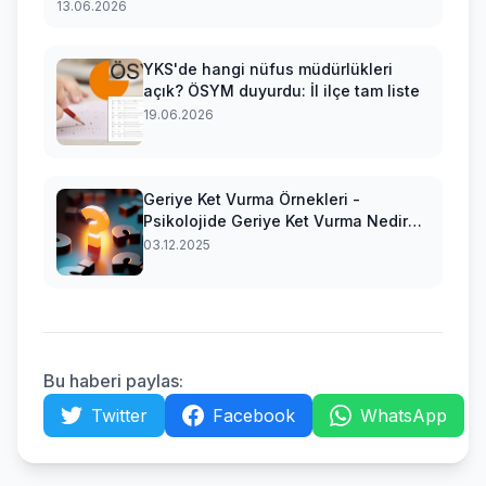
13.06.2026
YKS'de hangi nüfus müdürlükleri
açık? ÖSYM duyurdu: İl ilçe tam liste
19.06.2026
Geriye Ket Vurma Örnekleri -
Psikolojide Geriye Ket Vurma Nedir
ve Olumsuz Aktarmadan Nasıl
03.12.2025
Farklıdır?
Bu haberi paylas:
Twitter
Facebook
WhatsApp