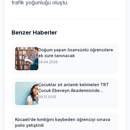
trafik yoğunluğu oluştu.
Benzer Haberler
Doğum yapan lisansüstü öğrencilere
ek süre tanınacak
29.04.2026
Çocuklar zıt anlamlı kelimeleri TRT
Çocuk Ebeveyn Akademisinde
öğreniyor
09.12.2025
Kocaeli’de kimliğini kaybeden öğrenciyi sınava
polis yetiştirdi