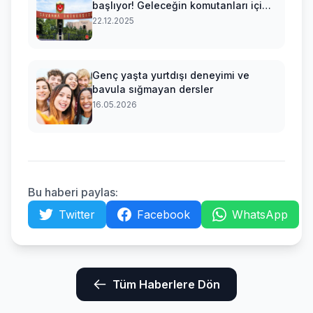
başlıyor! Geleceğin komutanları için
geri sayım
22.12.2025
Genç yaşta yurtdışı deneyimi ve
bavula sığmayan dersler
16.05.2026
Bu haberi paylas:
Twitter
Facebook
WhatsApp
Tüm Haberlere Dön