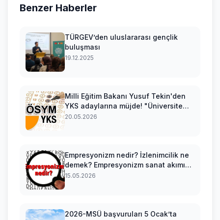
Benzer Haberler
TÜRGEV’den uluslararası gençlik
buluşması
19.12.2025
Milli Eğitim Bakanı Yusuf Tekin'den
YKS adaylarına müjde! "Üniversite
sınavındaki bütün sorular bizim ders
20.05.2026
kitaplarımızdan çıkacak!"
Empresyonizm nedir? İzlenimcilik ne
demek? Empresyonizm sanat akımı
kurucusu, örnekleri, eserleri ve
15.05.2026
temsilcileri hakkında bilgi
2026-MSÜ başvuruları 5 Ocak’ta