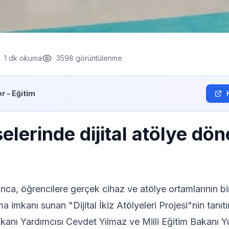
1
dk okuma
3598
görüntülenme
r - Eğitim
elerinde dijital atölye dö
ınca, öğrencilere gerçek cihaz ve atölye ortamlarının bire
 imkanı sunan "Dijital İkiz Atölyeleri Projesi"nin tanıtı
anı Yardımcısı Cevdet Yılmaz ve Milli Eğitim Bakanı Y