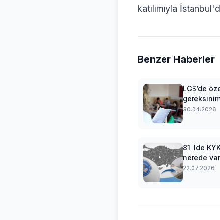
katılımıyla İstanbu
Benzer Haberler
LGS’de öze
gereksinim
öğrenciler
30.04.2026
sertifikalı 
desteği
81 ilde KYK
nerede var? 
kız-erkek 
22.07.2026
yurtları ve
takvimi