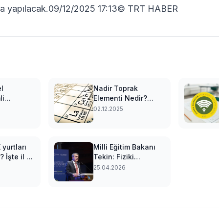
l'da yapılacak.09/12/2025 17:13© TRT HABER
l
Nadir Toprak
li
Elementi Nedir?
e
Nadir Toprak
02.12.2025
eğitimci
Elementleri Nelerdir,
Türkiye'de
Nerelerde Bulunur?
 yurtları
Milli Eğitim Bakanı
İşte il il
Tekin: Fiziki
öğrenci
tedbirlerle sorunu
25.04.2026
 başvuru
çözeceğimizi
düşünürsek büyük
yanılgı içerisine
girmiş oluruz