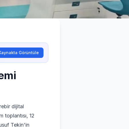
Kaynakta Görüntüle
nemi
bir dijital
m toplantısı, 12
usuf Tekin'in