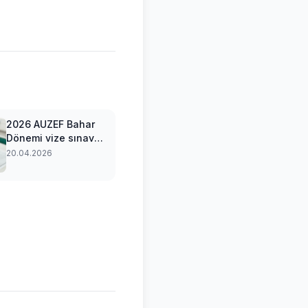
2026 AUZEF Bahar
Dönemi vize sınav
giriş belgesi
20.04.2026
yayımlandı mı?
AUZEF sınav giriş
belgesi nasıl ve
nereden alınır?