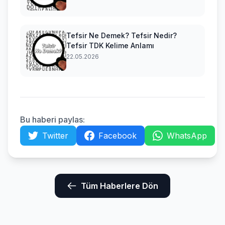
hakkında özet bilgi
Tefsir Ne Demek? Tefsir Nedir?
Tefsir TDK Kelime Anlamı
22.05.2026
Bu haberi paylas:
Twitter
Facebook
WhatsApp
Tüm Haberlere Dön