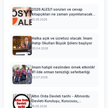
2026 ALES/1 soruları ve cevap
kitapçıkları ne zaman yayımlanacak?
ALES/1 sınav soruları ve cevapları
10.05.2026
nasıl sorgulanır?
Halka açık ve ücretsiz olacak: İmam
Hatip Okulları Büyük Şöleni başlıyor
30.04.2026
İmam hatipli neslinden örnek etkinlik!
81 ilde orman temizliği seferberliği
23.07.2026
Altın Orda Devleti tarihi - Altınordu
Devleti Kuruluşu, Kurucusu,
Hükümdarları, Sınırları Ve Yıkılışı
15.05.2026