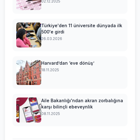
ekranı
02.12.2025
Türkiye'den 11 üniversite dünyada ilk
500'e girdi
26.03.2026
Harvard’dan ‘eve dönüş’
18.11.2025
Aile Bakanlığı'ndan akran zorbalığına
karşı bilinçli ebeveynlik
08.11.2025