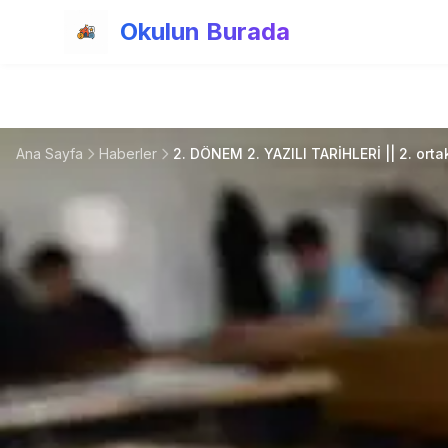
Ana içeriğe atla
Okulun Burada
Ana Sayfa
Haberler
2. DÖNEM 2. YAZILI TARİHLERİ || 2. ortak