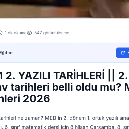
1
dk okuma
547
görüntülenme
 Eğitim
2. YAZILI TARİHLERİ || 2.
av tarihleri belli oldu mu?
ihleri 2026
 tarihleri ne zaman? MEB'in 2. dönem 1. ortak yazılı sına
lı, 6. sınıf matematik dersi için 8 Nisan Çarşamba, 8. sı