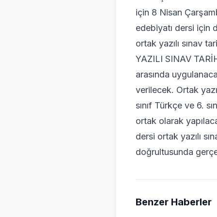
için 8 Nisan Çarşamba
edebiyatı dersi için 
ortak yazılı sınav t
YAZILI SINAV TARİHL
arasında uygulanacak
verilecek. Ortak yazı
sınıf Türkçe ve 6. sı
ortak olarak yapılaca
dersi ortak yazılı sı
doğrultusunda gerçek
Benzer Haberler