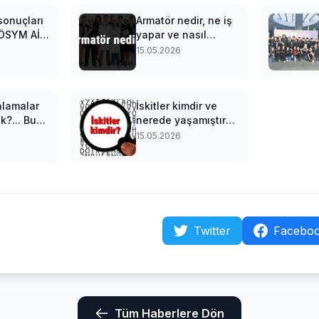
sonuçları
Armatör nedir, ne iş
 ÖSYM AİS
yapar ve nasıl
çları
olunur? Armatör
15.05.2026
 ekranı
olma şartları,
maaşları ve iş
imkanları
alamalar
İskitler kimdir ve
k?... Bu
nerede yaşamıştır?
ları
İskitler Türk müdür?
15.05.2026
26’ya
İskitler tarihi
ek
hakkında bilgi
Twitter
Facebo
Tüm Haberlere Dön