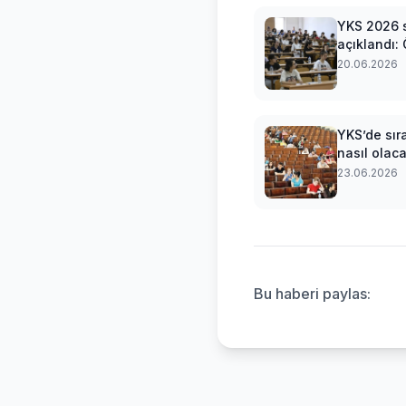
YKS 2026 
açıklandı:
sınav sonu
20.06.2026
sorgulama
YKS’de sır
nasıl olaca
yılın sonuç
23.06.2026
sadece 20
benzeyec
Bu haberi paylas: