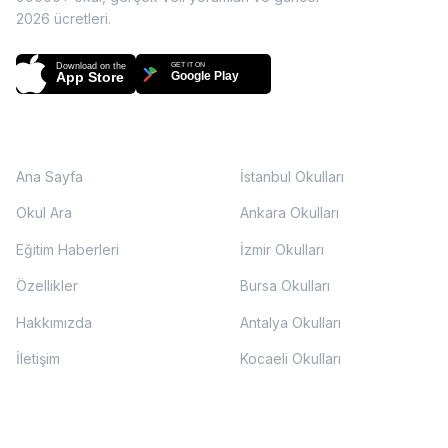
2026
ücretleri.
Download on the
GET IT ON
App Store
Google Play
SAYFALAR
ŞEHIRLER
Ana Sayfa
İstanbul Okulları
Okul Ara
Ankara Okulları
Eğitim Haberleri
İzmir Okulları
Özellikler
Bursa Okulları
Hakkımızda
Antalya Okulları
İletişim
Kocaeli Okulları
EĞITIM SEVIYELERI
DESTEK
destek@okulunburada.com