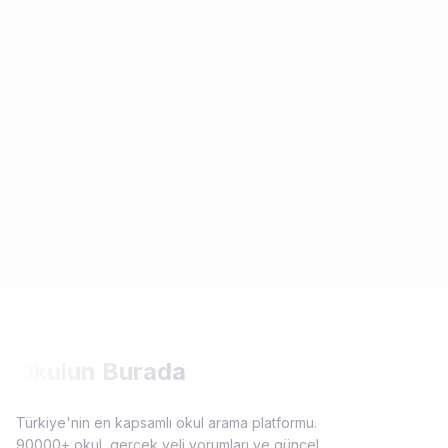
Okulun Burada
Türkiye'nin en kapsamlı okul arama platformu.
90000+ okul, gerçek veli yorumları ve güncel