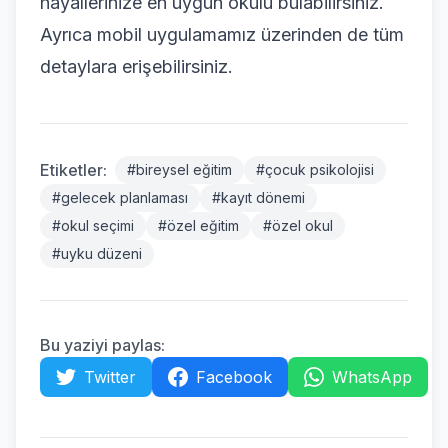
hayallerinize en uygun okulu bulabilirsiniz.
Ayrıca mobil uygulamamız üzerinden de tüm
detaylara erişebilirsiniz.
Etiketler:
#
bireysel eğitim
#
çocuk psikolojisi
#
gelecek planlaması
#
kayıt dönemi
#
okul seçimi
#
özel eğitim
#
özel okul
#
uyku düzeni
Bu yaziyi paylas:
Twitter
Facebook
WhatsApp